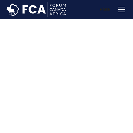
ENG
Avantages forfait professionnel +
Rendez-vous B2B Premiums
Espace VIP Exclusif
Placement Premium
Evènements Privés réservés aux VIP