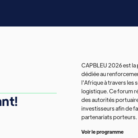
CAPBLEU 2026 est la p
dédiée au renforcemen
l'Afrique à travers les
logistique. Ce forum 
ant!
des autorités portuair
investisseurs afin de f
partenariats porteurs.
Voir le programme