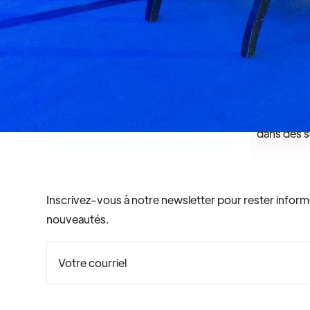
Une ambition
Un cata
Réunir tout acteur du changement
Agir comm
autour d’une ambition commune :
partenaria
bâtir un corridor transatlantique de
solutions 
prospérité partagée.
d’investis
dans des s
Inscrivez-vous à notre newsletter pour rester infor
nouveautés.