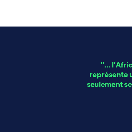
"... l’Afr
représente u
seulement sep