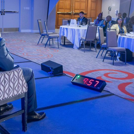
FT a pour mission de
 et sociales entre nos
 de dialogue, de
 particulier sur le
ises du Nouveau-
maines de la
es liées à
). Le Forum aborde
ation
et la
gestion
olutions innovantes et
 mutuellement