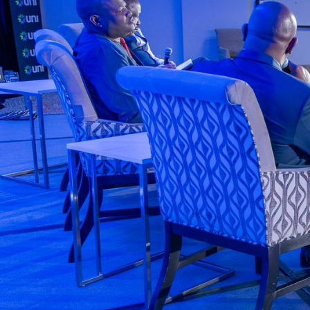
l'action.
Le Forum Canada-Afrique, CAPBLEU | BLUESHI
renforcer les relations économiques, politiques
deux continents, en créant un espace structuré
collaboration et d’opportunités. Il met un accent
transfert de connaissances
entre les entrepr
Brunswick et l’Afrique, notamment dans les do
conservation
, de l’
optimisation
et des pratiqu
l’
Environnement Social et Gouvernance
(ESG
également des enjeux clés tels que la
décarbon
durable des océans
, afin de promouvoir des s
responsables au service d’un développement
bénéfique.