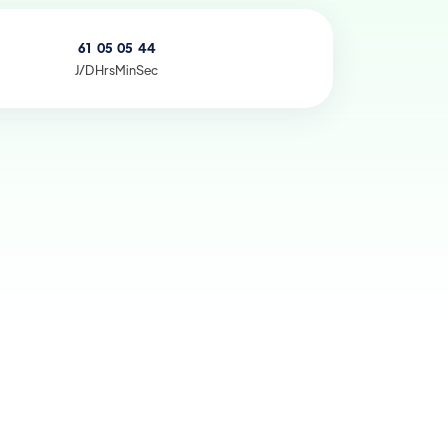
61
05
05
42
J/D
Hrs
Min
Sec