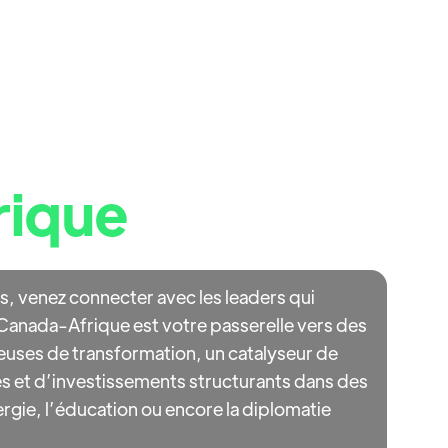
rogramme
Actualités
Panelistes
Partenaires
gique entre le
rique
, venez connecter avec les leaders qui
 Canada-Afrique est votre passerelle vers des
teuses de transformation, un catalyseur de
es et d’investissements structurants dans des
ergie, l’éducation ou encore la diplomatie