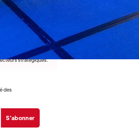
lyseur
e un catalyseur de
ts concrets, de
innovantes et
sements structurants
ecteurs stratégiques.
mé des