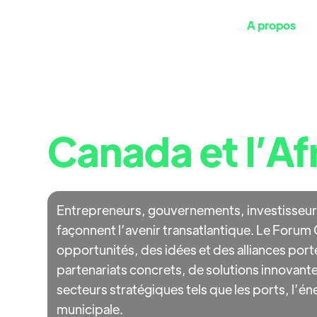
A propos
P
Un pont straté
Canada et l’Af
Entrepreneurs, gouvernements, investisseurs
façonnent l’avenir transatlantique. Le Forum
opportunités, des idées et des alliances por
partenariats concrets, de solutions innovant
secteurs stratégiques tels que les ports, l’én
municipale.