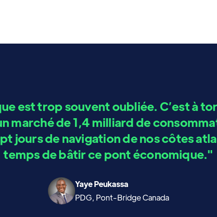
ique est trop souvent oubliée. C’est à tor
n marché de 1,4 milliard de consommat
t jours de navigation de nos côtes atlan
temps de bâtir ce pont économique."
Yaye Peukassa
PDG, Pont-Bridge Canada